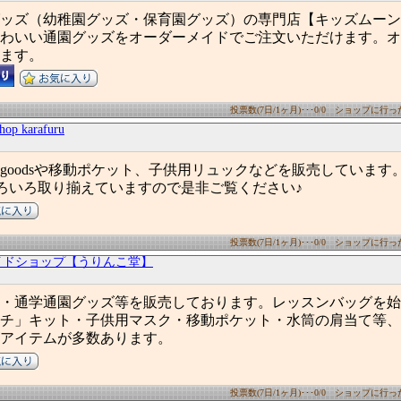
ッズ（幼稚園グッズ・保育園グッズ）の専門店【キッズムーン
わいい通園グッズをオーダーメイドでご注文いただけます。オ
ます。
投票数(7日/1ヶ月)･･･0/0 ショップに行った数
hop karafuru
goodsや移動ポケット、子供用リュックなどを販売しています。そ
どいろいろ取り揃えていますので是非ご覧ください♪
投票数(7日/1ヶ月)･･･0/0 ショップに行った数
イドショップ【うりんこ堂】
・通学通園グッズ等を販売しております。レッスンバッグを始
チ」キット・子供用マスク・移動ポケット・水筒の肩当て等、
アイテムが多数あります。
投票数(7日/1ヶ月)･･･0/0 ショップに行った数