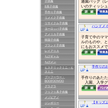
子供服
通園バッグ（レ
いのティッシュ
B系子供服
手作り子供服
リメイク子供服
リサイクル子供服
5
ハンドメイ
ヨーロッパ子供服
アメリカ子供服
子育て中のママ
韓国子供服
ルのものや、と
ブランド子供服
にもおススメで
レイアリス
ちびギャル
ちびメン
6
手作りの
ヒステリックミニ・ヒ
スミニ
ブーフーウー・
手作りのあたた
BOOFOOWOO
入園、入学グ
グラグラ
フリフリ系子供服
メゾピアノ
7
【キッズ
ジンボリー