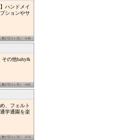
】ハンドメイ
プションやサ
(7日/1ヶ月)･･･4/49
の他baby&
(7日/1ヶ月)･･･4/82
め、フェルト
通学通園を楽
(7日/1ヶ月)･･･3/74