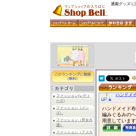
通園グッズ 
1
ハンドメイド
ファッション(レディ
ース)
ファッション（メン
ハンドメイド布
ズ）
編みぐるみのヘ
ファッション（男女共
用意しています
通）
ファッション（アメカ