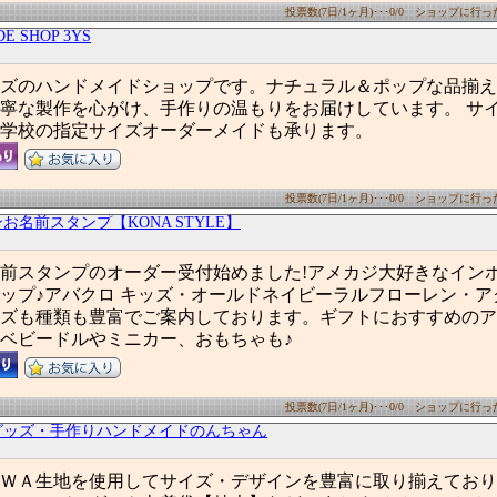
投票数(7日/1ヶ月)･･･0/0 ショップに行った数
E SHOP 3YS
ズのハンドメイドショップです。ナチュラル＆ポップな品揃え
寧な製作を心がけ、手作りの温もりをお届けしています。 サ
学校の指定サイズオーダーメイドも承ります。
投票数(7日/1ヶ月)･･･0/0 ショップに行った数
お名前スタンプ【KONA STYLE】
前スタンプのオーダー受付始めました!アメカジ大好きなイン
ップ♪アバクロ キッズ・オールドネイビーラルフローレン・ア
ズも種類も豊富でご案内しております。ギフトにおすすめのア
ベビードルやミニカー、おもちゃも♪
投票数(7日/1ヶ月)･･･0/0 ショップに行った数
グッズ・手作りハンドメイドのんちゃん
ＷＡ生地を使用してサイズ・デザインを豊富に取り揃えており