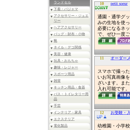
ランドセル
10
petit soeur
下着・パジャマ
アクセサリー・ジュエ
通園・通学グッ
リー
みの生地を使っ
ヘアアクセサリー
必要になるネッ
で、ぜひ一度ご
バッグ・財布・小物
靴
ネイル・デコ関係
美容・健康
11
オーダーメ
玩具・おもちゃ
趣味・レジャー
スマホで撮った
スポーツ用品
いお写真画像を
雑貨
ざいます。また
キッチン用品・食器
入れ可能です。
バス・トイレタリー用
品
手芸
インテリア・家具
12
お受験・
エクステリア
幼稚園・小学校
電化製品