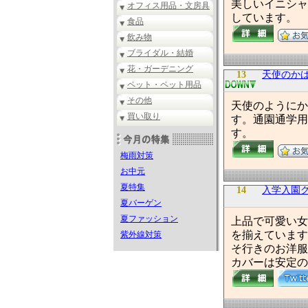
美しいイニシャ
オフィス用品・文房具
しています。
食品
飲み物
ブライダル・結婚
花・ガーデニング
13
天使のかば
ペット・ペット用品
その他
天使のようにか
買い取り
す。通園通学用
す。
梅雨対策
お中元
夏特集
14
入学入園グッ
夏バーゲン
夏ファッション
上品で可愛い女
を揃えています
紫外線対策
そ行きのお洋服
カバーは安定の