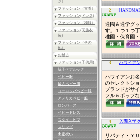
ジ）
ファッション（古着）
2
HANDMAD
ファッション(ドレス)
ファッション（和服）
通園＆通学グッ
ファッション(民族衣
す。１つ１つ丁
装)
稚園・保育園・
ファッション（その
他）
お稽古
ファッション(子供用)
3
ハワイアン
親子ペアルック
ハワイアンお名
ベビー服
のセレクトショ
輸入ベビー服
ブランドがサイ
ヨーロッパベビー服
フル＆ポップな
アメリカベビー服
ロンパース
ベビードレス
スタイ・ビブ
4
入園入学
スリング
出産祝い
リバティ・ＹＵ