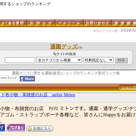
に関するショップのランキング
本日のアクセス数：
通園グッズ
(14)
通園グッズに関する通販(販売)ショップのランキング形式リンク集
ショップ
布小物・革雑貨のお店 atelier Mitten
小物・布雑貨のお店 ｱﾄﾘｴ ミトンです。通園・通学グッズ/デ
アゴム・ストラップ/ポーチ各種など、皆さんにHappyをお届
。