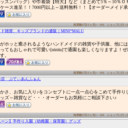
ッスンバッグ）や巾着袋【特大】など（まとめて5％～10％Ｏ
ケース進呈！！7000円以上～送料無料！！【オーダーメイド
投票数(7日/1ヶ月)･･･0/0 ショップに行った数
ド雑貨、キッズブランドの通販｜MINI*MALU
がホッと癒されるようなハンドメイドの雑貨や子供服、他には
ってもおしゃれで可愛い[ninita]で通園も楽しくなりますよ！
す。
投票数(7日/1ヶ月)･･･0/0 ショップに行った数
お店 ぷてぃあんふぁん
かさ、お気に入り♪をコンセプトに一点一点心をこめて手作り
ッズ～雑貨など・・・オーダーもお気軽にご相談下さい♪
投票数(7日/1ヶ月)･･･0/0 ショップに行った数
ムーン】手作り入園（幼稚園・保育園）グッズ