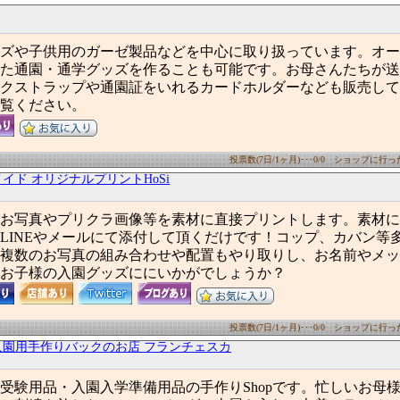
ズや子供用のガーゼ製品などを中心に取り扱っています。オー
た通園・通学グッズを作ることも可能です。お母さんたちが送
クストラップや通園証をいれるカードホルダーなども販売して
覧ください。
投票数(7日/1ヶ月)･･･0/0 ショップに行った数
イド オリジナルプリントHoSi
お写真やプリクラ画像等を素材に直接プリントします。素材に
LINEやメールにて添付して頂くだけです！コップ、カバン等
複数のお写真の組み合わせや配置もやり取りし、お名前やメッ
お子様の入園グッズににいかがでしょうか？
投票数(7日/1ヶ月)･･･0/0 ショップに行った数
入園用手作りバックのお店 フランチェスカ
受験用品・入園入学準備用品の手作りShopです。忙しいお母