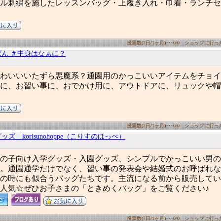
ル刺繍を施したレッスンバッグ・上履き入れ・巾着・ランチセ
投票数(7日/1ヶ月)･･･0/0 ショップに行った数
ん ＃中身はなぁに？
わいいいたずら悪魔系？通園用のかっこいいアイテムをチョイ
に、お習い事に、おでかけ用に、アウトドアに、リュックや帽
投票数(7日/1ヶ月)･･･0/0 ショップに行った数
ズ korisunohoppe（こりすのほっぺ）
の子向け入学グッズ・入園グッズ、シンプルでかっこいい男の
。通園通学だけでなく、習い事の発表会や結婚式のお呼ばれな
の時にも似合うバッグたちです。主流になる前から販売してい
人気☆ぜひお子さまの「ときめくバッグ」をご覧ください♪
投票数(7日/1ヶ月)･･･0/0 ショップに行った数