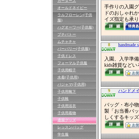
カーターズ
手作りの入園グ
オールドネイビー
ドのおしゃれか
ラルフローレン(子供
イズ指定も承り
服)
ハグオーワー(子供服)
プチバトー
ムチャチャ
8
handmade s
バーバリー(子供服)
子供ドレス
入園、入学準備
フォーマル子供服
kids雑貨な
子供用帽子
水着(子供用)
パジャマ(子供用)
9
ハンドメ
子供用靴下
子供靴
バッグ・布小物
子供用浴衣
製「お当番バッ
子供用着物
しくするキッズ
通園グッズ
レッスンバッグ
学生服