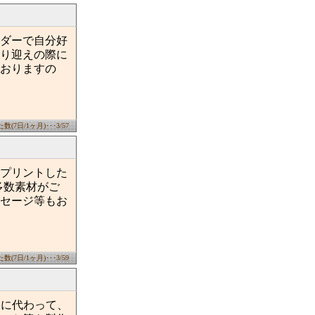
ダーで自分好
り迎えの際に
おりますの
(7日/1ヶ月)･･･3/57
プリントした
多数素材がご
セージ等もお
(7日/1ヶ月)･･･3/59
様に代わって、