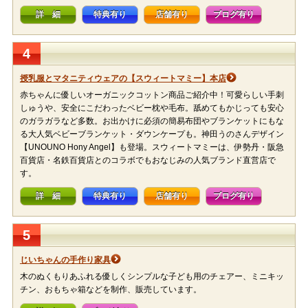
詳 細
特典有り
店舗有り
ブログ有り
4
授乳服とマタニティウェアの【スウィートマミー】本店
赤ちゃんに優しいオーガニックコットン商品ご紹介中！可愛らしい手刺
しゅうや、安全にこだわったベビー枕や毛布。舐めてもかじっても安心
のガラガラなど多数。お出かけに必須の簡易布団やブランケットにもな
る大人気ベビーブランケット・ダウンケープも。神田うのさんデザイン
【UNOUNO Hony Angel】も登場。スウィートマミーは、伊勢丹・阪急
百貨店・名鉄百貨店とのコラボでもおなじみの人気ブランド直営店で
す。
詳 細
特典有り
店舗有り
ブログ有り
5
じいちゃんの手作り家具
木のぬくもりあふれる優しくシンプルな子ども用のチェアー、ミニキッ
チン、おもちゃ箱などを制作、販売しています。