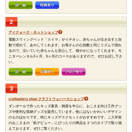
詳 細
特典有り
2
アイクォーク・ネットショップ
電動スウィングベッド「スイマ」がイチオシ。赤ちゃんが泣き出すと自
動で揺れて、あやしてくれます。お母さんの心拍数と同じリズムで揺れ
るので、泣いていた赤ちゃんも安心して、穏やかになってくれます。モ
ニターレンタル3ヶ月、6ヶ月のコースがありますので、ぜひお試し下さ
い。
詳 細
店舗有り
ブログ有り
3
craftwafers shop クラフトウェハースショップ
ダンボールで作ったキッズ家具・雑貨を中心に、おこさま向け工作グッ
ズや便利な収納グッズを販売しています。他にはないかわいいデザイン
のものばかりです。特にキッズデスクセットがおすすめです。ご入学前
のおこさまの「机デビュー」にぴったりの商品を３つのタイプで取り揃
えております。ぜひご覧ください。