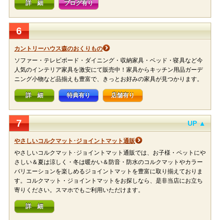
詳 細
ブログ有り
6
カントリーハウス森のおくりもの
ソファー・テレビボード・ダイニング・収納家具・ベッド・寝具など今
人気のインテリア家具を激安にて販売中！家具からキッチン用品ガーデ
ニング小物など品揃えも豊富で、きっとお好みの家具が見つかります。
詳 細
特典有り
店舗有り
7
UP ▲
やさしいコルクマット･ジョイントマット通販
やさしいコルクマット･ジョイントマット通販では、お子様・ペットにや
さしい＆夏は涼しく・冬は暖かい＆防音・防水のコルクマットやカラー
バリエーションを楽しめるジョイントマットを豊富に取り揃えておりま
す。コルクマット・ジョイントマットをお探しなら、是非当店にお立ち
寄りください。スマホでもご利用いただけます。
詳 細