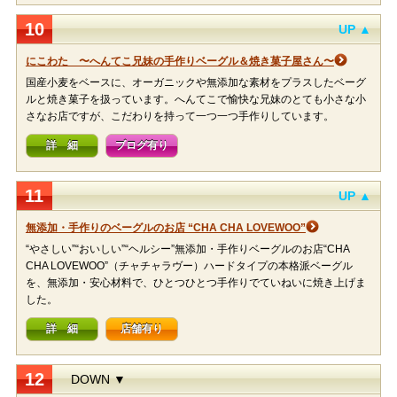
10
UP ▲
にこわた 〜へんてこ兄妹の手作りベーグル＆焼き菓子屋さん〜
国産小麦をベースに、オーガニックや無添加な素材をプラスしたベーグ
ルと焼き菓子を扱っています。へんてこで愉快な兄妹のとても小さな小
さなお店ですが、こだわりを持って一つ一つ手作りしています。
詳 細
ブログ有り
11
UP ▲
無添加・手作りのベーグルのお店 “CHA CHA LOVEWOO”
“やさしい”“おいしい”“ヘルシー”無添加・手作りベーグルのお店“CHA
CHA LOVEWOO”（チャチャラヴー）ハードタイプの本格派ベーグル
を、無添加・安心材料で、ひとつひとつ手作りでていねいに焼き上げま
した。
詳 細
店舗有り
12
DOWN ▼