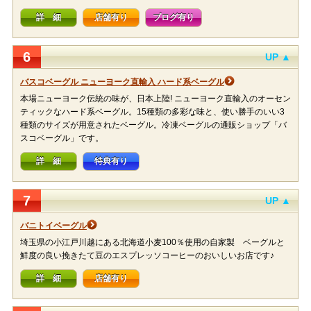
詳 細
店舗有り
ブログ有り
6
UP ▲
バスコベーグル ニューヨーク直輸入 ハード系ベーグル
本場ニューヨーク伝統の味が、日本上陸! ニューヨーク直輸入のオーセン
ティックなハード系ベーグル。15種類の多彩な味と、使い勝手のいい3
種類のサイズが用意されたベーグル。冷凍ベーグルの通販ショップ「バ
スコベーグル」です。
詳 細
特典有り
7
UP ▲
バニトイベーグル
埼玉県の小江戸川越にある北海道小麦100％使用の自家製 ベーグルと
鮮度の良い挽きたて豆のエスプレッソコーヒーのおいしいお店です♪
詳 細
店舗有り