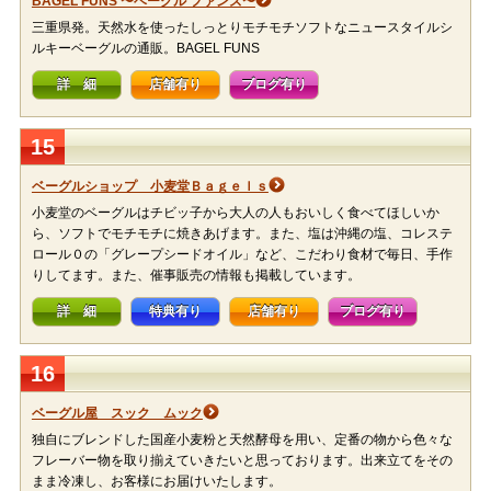
BAGEL FUNS 〜ベーグル ファンズ〜
三重県発。天然水を使ったしっとりモチモチソフトなニュースタイルシ
ルキーベーグルの通販。BAGEL FUNS
詳 細
店舗有り
ブログ有り
15
ベーグルショップ 小麦堂Ｂａｇｅｌｓ
小麦堂のベーグルはチビッ子から大人の人もおいしく食べてほしいか
ら、ソフトでモチモチに焼きあげます。また、塩は沖縄の塩、コレステ
ロール０の「グレープシードオイル」など、こだわり食材で毎日、手作
りしてます。また、催事販売の情報も掲載しています。
詳 細
特典有り
店舗有り
ブログ有り
16
ベーグル屋 スック ムック
独自にブレンドした国産小麦粉と天然酵母を用い、定番の物から色々な
フレーバー物を取り揃えていきたいと思っております。出来立てをその
まま冷凍し、お客様にお届けいたします。