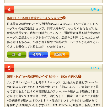
4
UP ▲
BAGEL & BAGEL公式オンラインショップ
日本最大店舗数のベーグル専門店BAGEL & BAGEL（ベーグルアンドベ
ーグル）の公式通販ショップ。日本人好みの“しっとり＆もちもち”した
食感が特長です。店舗では販売していない、通販限定商品も販売中♪他の
ベーグル店舗よりもソフトタイプのため、店舗をご利用になったことが
ある方はもちろん、小さなお子様やご年配の方、ベーグルが初めてとい
う方にも安心してお召し上がりいただけます。
詳 細
特典有り
店舗有り
5
UP ▲
国産・ｵｰｶﾞﾆｯｸ+天然酵母のﾍﾞｰｸﾞﾙ&ﾏﾌｨﾝ SKA VI FIKA
ムッチリ！ヘビー！ふわモチ！！ベーグルには色んな食感とフレーバー
のお好み人それぞれだけど誰が食べても「美味しいッ！」素直にそう思
って貰えるように４００種類以上のフレーバーを焼き上げ発酵に２日ほ
どかけて育ててます☆卵、牛乳、油分なし！ 国産・オーガニック素材
+天然酵母で焼き上げています＾＾母娘が１つ１つ手をかけた焼きたて
を神戸よりお届けいたしますね☆ ｲﾝｸﾞﾘｯｼｭﾏﾌｨﾝと焼き菓子もあります♪