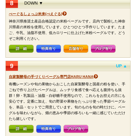
8
DOWN ▼
べーぐるしょっぷ米来(べえぐる)
神奈川県推奨土産品合格認定の米粉ベーグルです。店内で製粉した神奈
川県産の米粉を使用しています。ひとつひとつ手作りしています。たま
ご、牛乳、油脂不使用、低カロリーに仕上げた米粉ベーグルです。どう
ぞご利用ください。
詳 細
特典有り
店舗有り
ブログ有り
9
UP ▲
自家製酵母の手づくりベーグル専門店HARU HANA
有機レーズンや旬の果物からおこした自家製酵母と国産の粉を使い、手
ごねで作り上げたベーグルは、ムッチリ食感で食べ応えも腹持ちも抜
群！卵・乳製品・油脂・白砂糖不使用なので、これらをお控えの方にも
安心です。定番に加え、旬の野菜や果物をたっぷり使った季節ベーグル
を、単品・セットでご用意しています。旬のものを旬の時だけに。ベー
グルを味わいながら、畑の恵みや季節の移ろいも一緒に感じていただけ
たら嬉しいです。
詳 細
特典有り
ブログ有り