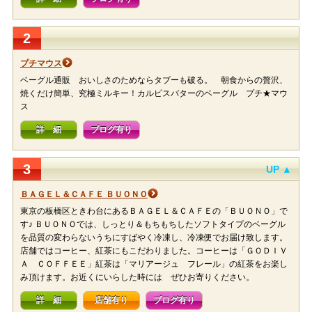
2
プチマウス
ベーグル通販 おいしさのためならタブーも破る。 朝食からの贅沢、
焼くだけ簡単、究極ミルキー！カルピスバターのベーグル プチ★マウ
ス
詳 細
ブログ有り
3
UP ▲
ＢＡＧＥＬ＆ＣＡＦＥ ＢＵＯＮＯ
東京の板橋区ときわ台にあるＢＡＧＥＬ＆ＣＡＦＥの「ＢＵＯＮＯ」で
す♪ ＢＵＯＮＯでは、しっとり＆もちもちしたソフトタイプのベーグル
を品質の変わらないうちにすばやく冷凍し、冷凍便でお届け致します。
店舗ではコーヒー、紅茶にもこだわりました。コーヒーは「ＧＯＤＩＶ
Ａ ＣＯＦＦＥＥ」紅茶は「マリアージュ フレール」の紅茶をお楽し
み頂けます。お近くにいらした時には ぜひお寄りください。
詳 細
店舗有り
ブログ有り