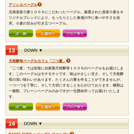
アソシエベーグル
北海道産小麦１００％にこだわったベーグル。厳選された道産小麦をオ
リジナルブレンドにより、もっちりとした食感の中に食べやすさを追
求。小麦の甘みが引き立つベーグル。
詳 細
店舗有り
ブログ有り
13
DOWN ▼
天然酵母ベーグルカフェ「二つ菫」
「二つ菫」では皆様に自家製天然酵母１００％のベーグルをお届けしま
す。このベーグルはモチモチ☆です。味はやさしい甘さ、そして天然酵
母の深い味わいがあります。たくさんの量を作ることができませんが、
一つ一つを丁寧に、そして大切にすることを心がけております。種類は
一種類、プレーンベーグルのみですが一生懸命作ってお届けいたしま
す。
詳 細
店舗有り
ブログ有り
14
DOWN ▼