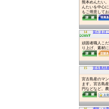
熊本めんたい。
んたいを中心に
もご用意してお
14
笹かまぼ
頑固者職人こだ
り上げ、素材に
15
宮古島特産
宮古島産のマン
ます。宮古島産マ
円などなど。農
16
通販・お取