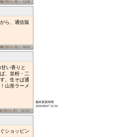
7日/1ヶ月)･･･12/36
がら、通信販
7日/1ヶ月)･･･45/52
の甘い香りと
ば、並粉・二
す。生そば通
！山形ラーメ
最終更新時間
2026/08/07 23:34
日/1ヶ月)･･･21/137
ぐショッピン