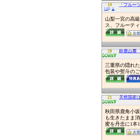
19
「フルー
山梨一宮の高級
ス、フルーティ
20
鈴鹿山麓
三重県の隠れた
包装や熨斗のご
21
天然国産
秋田県鹿角小坂
も生きたまま消
蜜を丹念に1本