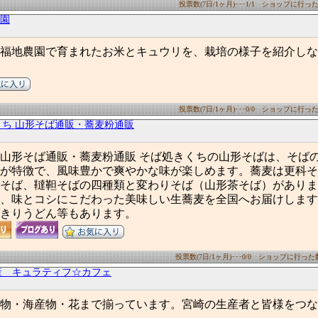
投票数(7日/1ヶ月)･･･1/1 ショップに行った数(
農園
福地農園で育まれたお米とキュウリを、栽培の様子を紹介しな
投票数(7日/1ヶ月)･･･0/0 ショップに行った数(
くち 山形そば通販・蕎麦粉通販
山形そば通販・蕎麦粉通販 そば処きくちの山形そばは、そば
が特徴で、風味豊かで爽やかな味が楽しめます。蕎麦は更科そ
そば、韃靼そばの四種類と変わりそば（山形茶そば）がありま
、味とコシにこだわった美味しい生蕎麦を全国へお届けします
きりうどん等もあります。
投票数(7日/1ヶ月)･･･0/0 ショップに行った数(7
産 キュラティフ☆カフェ
物・海産物・花まで揃っています。宮崎の生産者と皆様をつな