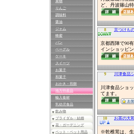
果物
ど、丹波篠山特
りんご
調味料
醤油
ジャム
8
京つけも
蜂蜜
パン
京都西陣で90
インショッピン
ベーグル
ケーキ
スイーツ
お菓子
9
川津食品
和菓子
おかき・煎餅
川津食品ショッ
地方特産品
てます。
輸入食材
乳幼児食品
飲み物
ブライダル・結婚
10
お茶の大
花・ガーデニング
※乾椎茸は、生
ペット・ペット用品