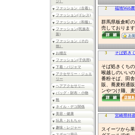
ジ）
ファッション（古着）
2
福地Web
ファッション(ドレス)
群馬県板倉町の
ファッション（和服）
売しております
ファッション(民族衣
装)
ファッション（その
他）
3
そば処き
お稽古
ファッション(子供用)
そば処きくちの
下着・パジャマ
喉越しのいいの
アクセサリー・ジュエ
番粉そば、田舎
リー
販、蕎麦粉通販
ヘアアクセサリー
ンやつけ麺、麦
バッグ・財布・小物
靴
ネイル・デコ関係
美容・健康
4
宮崎県特
玩具・おもちゃ
趣味・レジャー
スイーツから果
スポーツ用品