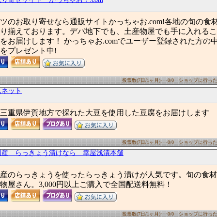
ツのお取り寄せなら通販サイトかっちゃお.com!各地の旬の食
り揃えております。デパ地下でも、土産物屋でも手に入れるこ
をお届けします！ かっちゃお.comでユーザー登録された方の
をプレゼント中!
投票数(7日/1ヶ月)･･･0/0 ショップに行った数(
んネット
三重県伊賀地方で採れた大豆を使用した豆腐をお届けします
投票数(7日/1ヶ月)･･･0/0 ショップに行った数(
国産 らっきょう漬けなら 幸屋浅漬本舗
産のらっきょうを使ったらっきょう漬けが人気です。旬の食材
物屋さん。3,000円以上ご購入で全国配送料無料！
投票数(7日/1ヶ月)･･･0/0 ショップに行った数(