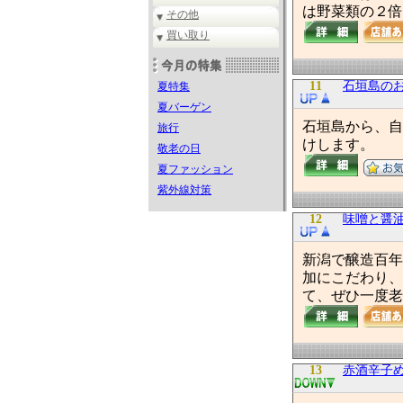
は野菜類の２倍
その他
買い取り
11
石垣島の
夏特集
夏バーゲン
石垣島から、自
旅行
けします。
敬老の日
夏ファッション
紫外線対策
12
味噌と醤
新潟で醸造百年
加にこだわり、
て、ぜひ一度老
13
赤酒辛子