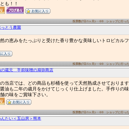
とも！！
投票数(7日/1ヶ月)･･･0/0 ショップに行った数(
おっとう農園
然の恵みをたっぷりと受けた香り豊かな美味しいトロピカルフ
投票数(7日/1ヶ月)･･･0/0 ショップに行った数(
油の蔵元 手前味噌の扇弥商店
の当店では、どの商品も杉桶を使って天然熟成させております
醤油も二年の歳月をかけてじっくり仕上げました。手作りの味
舗の味をご賞味下さい。
投票数(7日/1ヶ月)･･･0/0 ショップに行った数(
めんたい＜五山房＞熊本