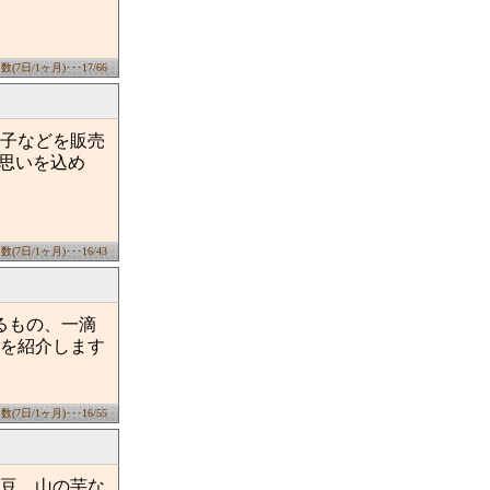
7日/1ヶ月)･･･17/66
子などを販売
の思いを込め
7日/1ヶ月)･･･16/43
るもの、一滴
を紹介します
7日/1ヶ月)･･･16/55
豆、山の芋な