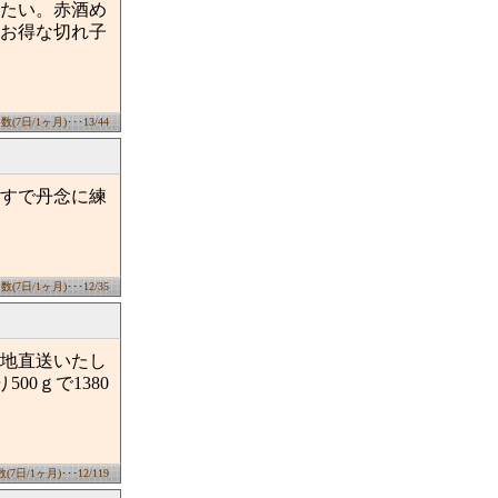
たい。赤酒め
お得な切れ子
7日/1ヶ月)･･･13/44
すで丹念に練
7日/1ヶ月)･･･12/35
地直送いたし
00ｇで1380
日/1ヶ月)･･･12/119