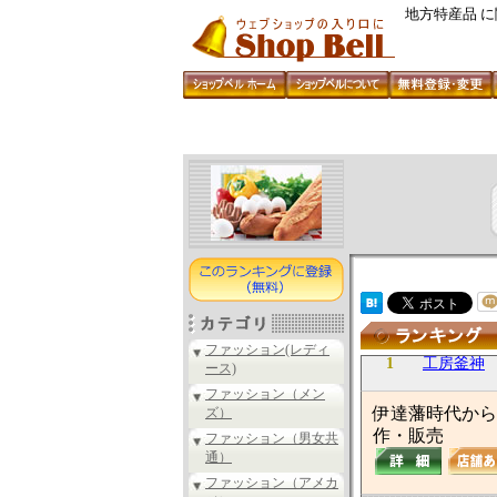
地方特産品 
ファッション(レディ
1
工房釜神
ース)
ファッション（メン
伊達藩時代から
ズ）
作・販売
ファッション（男女共
通）
ファッション（アメカ