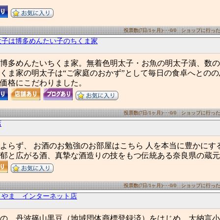
投票数(7日/1ヶ月)･･･0/0 ショップに行った数(
太子は博多めんたい子のちくま家
博多めんたいちくま家。無着色明太子・お魚の明太子漬、数の
くま家の明太子は“ご家庭のおかず”として毎日の食卓へとの
価格にこだわりました。
投票数(7日/1ヶ月)･･･0/0 ショップに行った数(
店
よらず、 お酒のお勉強のお部屋はこちら 人を本当に豊かにす
郁と広がる酒、真摯な酒造りの技をもつ伝統ある奈良県の蔵元
投票数(7日/1ヶ月)･･･0/0 ショップに行った数(
さやま インターネット店
の、丹波篠山黒豆（地域団体商標登録済）をはじめ、大納言小