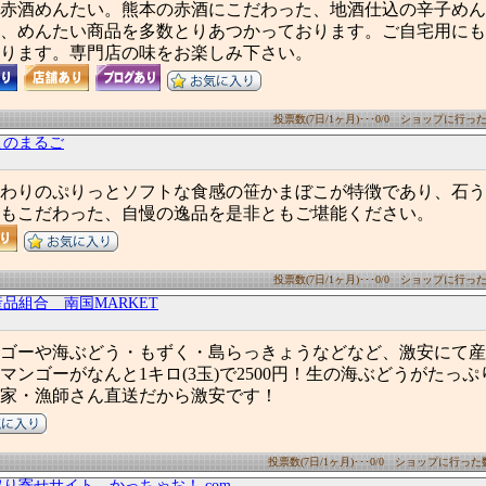
赤酒めんたい。熊本の赤酒にこだわった、地酒仕込の辛子めん
、めんたい商品を多数とりあつかっております。ご自宅用にも
ります。専門店の味をお楽しみ下さい。
投票数(7日/1ヶ月)･･･0/0 ショップに行った数(
このまるご
わりのぷりっとソフトな食感の笹かまぼこが特徴であり、石う
もこだわった、自慢の逸品を是非ともご堪能ください。
投票数(7日/1ヶ月)･･･0/0 ショップに行った数(
品組合 南国MARKET
ゴーや海ぶどう・もずく・島らっきょうなどなど、激安にて産
ンゴーがなんと1キロ(3玉)で2500円！生の海ぶどうがたっぷり5
家・漁師さん直送だから激安です！
投票数(7日/1ヶ月)･･･0/0 ショップに行った数(7
り寄せサイト かっちゃお！.com