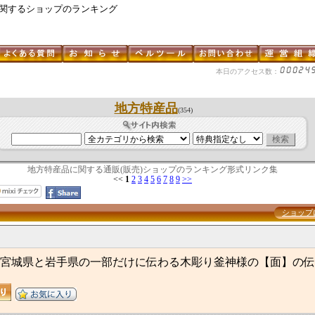
に関するショップのランキング
本日のアクセス数：
地方特産品
(354)
地方特産品に関する通販(販売)ショップのランキング形式リンク集
<<
1
2
3
4
5
6
7
8
9
>>
ショップ
宮城県と岩手県の一部だけに伝わる木彫り釜神様の【面】の伝