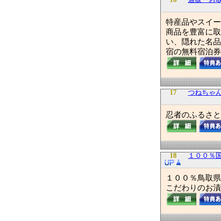
特産品やスイー
商品を豊富に取
い、隠れた名品
宿の無料宿泊券
17
つねちゃ
忍者のふるさと
18
１００％
１００％鳥取県
こだわりのお漬