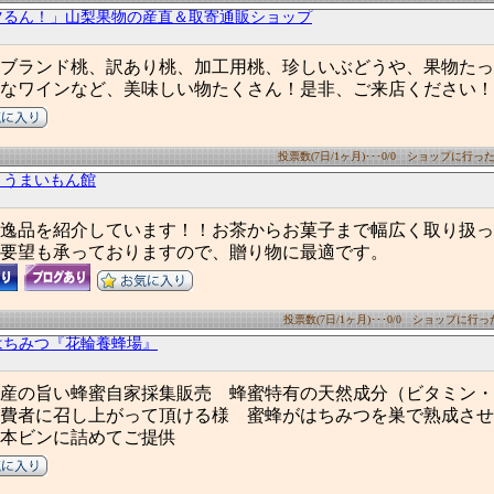
ツるん！」山梨果物の産直＆取寄通販ショップ
ブランド桃、訳あり桃、加工用桃、珍しいぶどうや、果物たっ
なワインなど、美味しい物たくさん！是非、ご来店ください！
投票数(7日/1ヶ月)･･･0/0 ショップに行った数(
 うまいもん館
逸品を紹介しています！！お茶からお菓子まで幅広く取り扱っ
要望も承っておりますので、贈り物に最適です。
投票数(7日/1ヶ月)･･･0/0 ショップに行った数
はちみつ『花輪養蜂場』
産の旨い蜂蜜自家採集販売 蜂蜜特有の天然成分（ビタミン・
費者に召し上がって頂ける様 蜜蜂がはちみつを巣で熟成させ
1本ビンに詰めてご提供