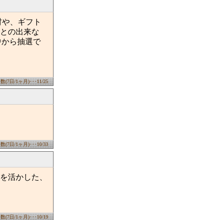
材や、ギフト
との出来な
中から抽選で
7日/1ヶ月)･･･11/25
7日/1ヶ月)･･･10/33
を活かした、
7日/1ヶ月)･･･10/19