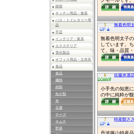
グモールです。
雑貨
キッチン用品・食器
バス・トイレタリー用
5
無着色明
品
手芸
無着色明太子の
インテリア・家具
しています。ち
エクステリア
て、味・品質・
電化製品
オフィス用品・文房具
食品
食品
6
佐藤米酒
麺類
肉類
小手先の知恵に
魚介類
の中に純粋が馥
米
豆腐
チーズ
7
特産館さ
キムチ
野菜
丹波篠山特産品