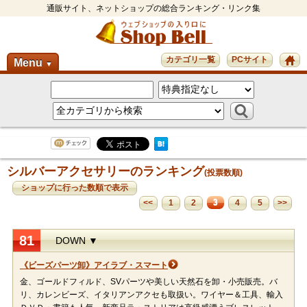
通販サイト、ネットショップの総合ランキング・リンク集
カテゴリ一覧
PCサイト
Menu
▼
シルバーアクセサリーのランキング
(投票数順)
ショップに行った数順で表示
3
<<
1
2
4
5
>>
81
DOWN ▼
《ビーズパーツ卸》アイラブ・スマート
金、ゴールドフィルド、SVパーツや美しい天然石を卸・小売販売。バ
リ、カレンビーズ、イタリアンアクセも取扱い。ワイヤー＆工具、輸入