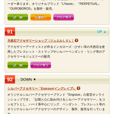
ーダー承ります。オリジナルブランド『L'heure』 『PERPETUAL』
『OUROBOROS』を製作・販売。
詳 細
店舗有り
ブログ有り
91
UP ▲
天然石アクセサリーショップ〔ジュエルＬＯＬ〕
アクセサリーアーティストが作るインカローズ・ひすい等の天然石を使
用したブレスレット・ストラップやシルバーペンダント・リング等のア
クセサリー＆ジュエリーの販売
詳 細
ブログ有り
92
DOWN ▼
シルバーアクセサリー「Engrave(イングレイブ)」
オリジナルシルバーアクセサリーブランド『Engrave』の直営オンライ
ンショップです。「記憶と心に刻み付けるシルバーアクセサリー」をコ
ンセプトとし、ハード系中心にリング、ペンダント、ブレスレット等の
オリジナルシルバーアクセサリーのデザイン、製作、販売を行っていま