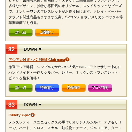
ＤＶＤ・書籍も人気。新商品ラ・ストリアは高級感漂うブレスレット。
多様なデザイン、独特な雰囲気のオリジナル、スタイリッシュなビーズ
で、オンリーワンのブレスレットがお作り頂けます。クレイ・ペーパー
クラフト関連商品もますます充実。SVコンチョやアメリカンバックル等
革関連商品も必見。
詳 細
店舗有り
82
DOWN ▼
アジアン雑貨・バリ雑貨 Club nana
激選アジア雑貨！シンプルでかわいい人気のnananアクセサリー中心に
ハンドメイド・手作りシルバー、レザー、ネックレス・ブレスレット・
ピアスを格安価格！
詳 細
特典有り
店舗有り
ブログ有り
83
DOWN ▼
Gallery Y-pro
メンズレディースユニセックスの手作りオリジナルシルバーアクセサリ
ーで、ハート、クロス、スカル、動植物モチーフ、ジルコニア、ターコ