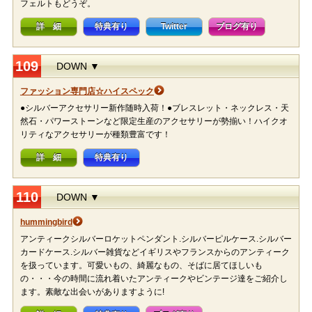
フェルトもどうぞ。
詳 細
特典有り
Twitter
ブログ有り
109
DOWN ▼
ファッション専門店☆ハイスペック
●シルバーアクセサリー新作随時入荷！●ブレスレット・ネックレス・天
然石・パワーストーンなど限定生産のアクセサリーが勢揃い！ハイクオ
リティなアクセサリーが種類豊富です！
詳 細
特典有り
110
DOWN ▼
hummingbird
アンティークシルバーロケットペンダント.シルバーピルケース.シルバー
カードケース.シルバー雑貨などイギリスやフランスからのアンティーク
を扱っています。可愛いもの、綺麗なもの、そばに居てほしいも
の・・・今の時間に流れ着いたアンティークやビンテージ達をご紹介し
ます。素敵な出会いがありますように!