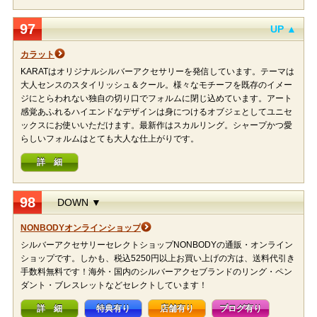
97
UP ▲
カラット
KARATはオリジナルシルバーアクセサリーを発信しています。テーマは
大人センスのスタイリッシュ＆クール。様々なモチーフを既存のイメー
ジにとらわれない独自の切り口でフォルムに閉じ込めています。アート
感覚あふれるハイエンドなデザインは身につけるオブジェとしてユニセ
ックスにお使いいただけます。最新作はスカルリング。シャープかつ愛
らしいフォルムはとても大人な仕上がりです。
詳 細
98
DOWN ▼
NONBODYオンラインショップ
シルバーアクセサリーセレクトショップNONBODYの通販・オンライン
ショップです。しかも、税込5250円以上お買い上げの方は、送料代引き
手数料無料です！海外・国内のシルバーアクセブランドのリング・ペン
ダント・ブレスレットなどセレクトしています！
詳 細
特典有り
店舗有り
ブログ有り