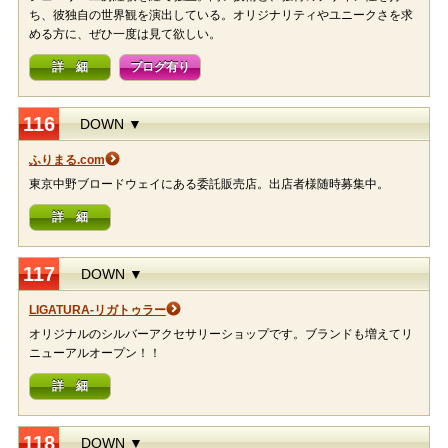
ち、彼独自の世界観を演出している。オリジナリティやユニークさを求
める方に、ぜひ一度は見て欲しい。
詳 細
ブログ有り
116
DOWN ▼
ふりまる.com
東京中野ブロードウェイにある委託販売店。出店者様随時募集中。
詳 細
117
DOWN ▼
LIGATURA-リガトゥラー
オリジナルのシルバーアクセサリーショップです。ブランドも増えてリ
ニューアルオープン！！
詳 細
118
DOWN ▼