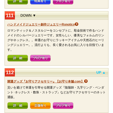
詳 細
特典有り
ブログ有り
111
DOWN ▼
ハンドメイドジュエリー創作ジュエリーRonotico
ロマンティック＆ノスタルジーをコンセプトに、彫金技術で作るハンド
メイドのシルバージュエリーです。女性らしい、優美なフォルムのリン
グやネックレス。。幸運のお守りにラッキーアイテムや天然石のヒーリ
ングジュエリー。。流行よりも、長く愛されるお気に入りを目指ていま
す。
詳 細
ブログ有り
112
UP ▲
開運グッズ『お守りアクセサリー』【お守り本舗.com】
災いを避けて幸運を引寄せる開運グッズ『陰陽師・九字リング・ペンダ
ント･ネックレス・数珠・ストラップ』などお守りアクセサリーのネット
通販。
詳 細
店舗有り
ブログ有り