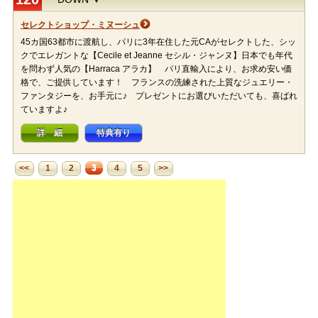
セレクトショップ・ミヌーシュ
45カ国63都市に渡航し、パリに3年在住した元CAがセレクトした、シッ
クでエレガントな【Cecile et Jeanne セシル・ジャンヌ】日本でも年代
を問わず人気の【Harraca アラカ】 パリ直輸入により、お求め安い価
格で、ご提供しています！ フランスの洗練された上質なジュエリー・
ファンタジーを、お手元に♪ プレゼントにお選びいただいても、喜ばれ
ていますよ♪
詳 細
特典有り
3
<<
1
2
4
5
>>