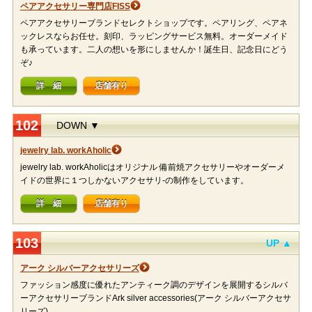
ペアアクセサリー専門店FISS
ペアアクセサリーブランドセレクトショップです。ペアリング、ペアネ
ックレスならお任せ。刻印、ラッピングサービス無料。オーダーメイド
も承っています。二人の想いを形にしませんか！誕生日、記念日にどう
ぞ♪
詳 細
店舗有り
102
DOWN ▼
jewelry lab. workAholic
jewelry lab. workAholicはオリジナル 備前焼アクセサリーやオーダーメ
イドの世界に１つしかないアクセサリ-の制作をしています。
詳 細
店舗有り
103
UP ▲
アーク シルバーアクセサリーズ
ファッション感度に優れたアンティーク調のデザインを展開するシルバ
ーアクセサリーブランドArk silver accessories(アーク シルバーアクセサ
リーズ)