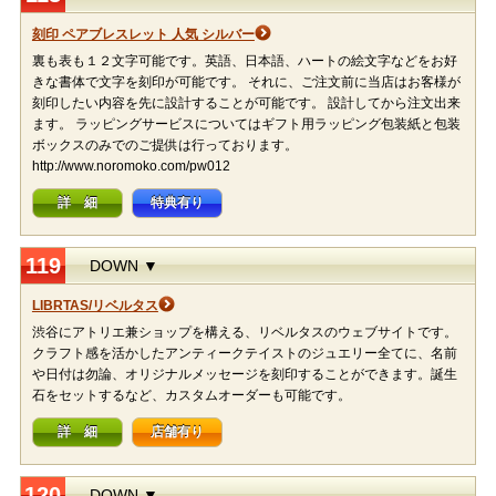
刻印 ペアブレスレット 人気 シルバー
裏も表も１２文字可能です。英語、日本語、ハートの絵文字などをお好
きな書体で文字を刻印が可能です。 それに、ご注文前に当店はお客様が
刻印したい内容を先に設計することが可能です。 設計してから注文出来
ます。 ラッピングサービスについてはギフト用ラッピング包装紙と包装
ボックスのみでのご提供は行っております。
http://www.noromoko.com/pw012
詳 細
特典有り
119
DOWN ▼
LIBRTAS/リベルタス
渋谷にアトリエ兼ショップを構える、リベルタスのウェブサイトです。
クラフト感を活かしたアンティークテイストのジュエリー全てに、名前
や日付は勿論、オリジナルメッセージを刻印することができます。誕生
石をセットするなど、カスタムオーダーも可能です。
詳 細
店舗有り
120
DOWN ▼