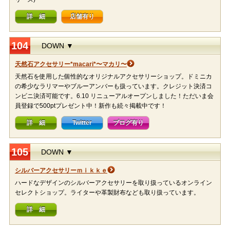
詳 細
店舗有り
104
DOWN ▼
天然石アクセサリー*macari*〜マカリ〜
天然石を使用した個性的なオリジナルアクセサリーショップ。ドミニカ
の希少なラリマーやブルーアンバーも扱っています。クレジット決済コ
ンビニ決済可能です。6.10 リニューアルオープンしました！ただいま会
員登録で500ptプレゼント中！新作も続々掲載中です！
詳 細
Twitter
ブログ有り
105
DOWN ▼
シルバーアクセサリーｍｉｋｋｅ
ハードなデザインのシルバーアクセサリーを取り扱っているオンライン
セレクトショップ。ライターや革製財布なども取り扱っています。
詳 細