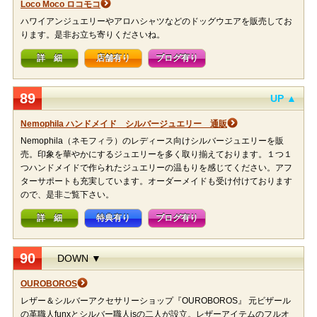
Loco Moco ロコモコ
ハワイアンジュエリーやアロハシャツなどのドッグウエアを販売してお
ります。是非お立ち寄りくださいね。
詳 細
店舗有り
ブログ有り
89
UP ▲
Nemophila ハンドメイド シルバージュエリー 通販
Nemophila（ネモフィラ）のレディース向けシルバージュエリーを販
売。印象を華やかにするジュエリーを多く取り揃えております。１つ１
つハンドメイドで作られたジュエリーの温もりを感じてください。アフ
ターサポートも充実しています。オーダーメイドも受け付けております
ので、是非ご覧下さい。
詳 細
特典有り
ブログ有り
90
DOWN ▼
OUROBOROS
レザー＆シルバーアクセサリーショップ『OUROBOROS』 元ビザール
の革職人funxとシルバー職人isの二人が設立。レザーアイテムのフルオ