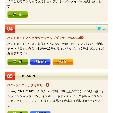
イズなどのアクセまで扱うショップ。オーダーメイドもお受け致しま
す。
詳 細
84
UP ▲
ハンドメイドアクセサリーショップギャラリーGOGO
ハンドメイドで丁寧に製作したSV999（純銀）のリングを販売中♪製作
テーマ『雲』の作品で11号〜15号をラインナップ。＋5号まではサイズ
変更無料です♪
詳 細
特典有り
店舗有り
85
DOWN ▼
-925- シルバーアクセサリー
Roen、CRAZY PIG、クロムハーツ等、30以上のブランドを取り扱うオ
ンラインショップ-925-。インポートもドメスティックも幅広いジャンル
でセレクトしています。お探しの商品もお気軽にお問い合わせくださ
い。