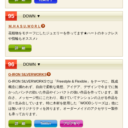
95
DOWN ▼
Ｍ.ＨＡＳＵ.ＷＯＲＬ
花植物をモチーフにしたジュエリーを作ってます★ハートのネックレス
や指輪もオススメ♪
詳 細
96
DOWN ▼
G-IRON SILVERWORKS
G-IRON SILVERWORKSでは「Freestyle & Flexible」をテーマに、既成
概念に捕われず、自由で柔軟な発想、アイデア、デザインで今までに無
かったパンチの効いた作品やインパクトの強い作品を作っています。面
白さ、メッセージ性にこだわり、着けていてテンションの上がる作品を
日々生み出しています。特に木材を使用した「WOODシリーズは」他に
は無いオリジナリティを誇ります。オーダーメイドのアクセサリー製作
も承っております。
詳 細
Twitter
ブログ有り