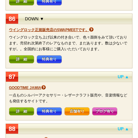
詳 細
特典有り
86
DOWN ▼
ウイングロック正規販売店のSWAPMEETです。
ウイングロック立ち上げ以来の付き合いで、色々面倒をみて頂いており
ます。売切れ次第終了のレアなものまで、まだあります。数は少ないで
すが。。全国的にお客様にご購入いただいております。
詳 細
特典有り
87
UP ▲
GOODTIME JAMIA
一点ものシルバーアクセサリー・レザークラフト販売や、音楽情報など
も発信するサイトです。
詳 細
特典有り
店舗有り
ブログ有り
88
UP ▲