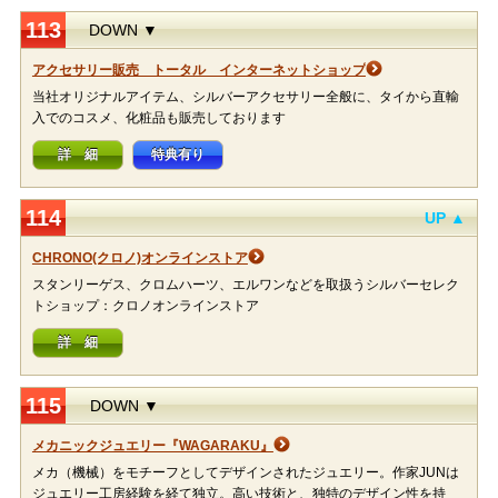
113
DOWN ▼
アクセサリー販売 トータル インターネットショップ
当社オリジナルアイテム、シルバーアクセサリー全般に、タイから直輸
入でのコスメ、化粧品も販売しております
詳 細
特典有り
114
UP ▲
CHRONO(クロノ)オンラインストア
スタンリーゲス、クロムハーツ、エルワンなどを取扱うシルバーセレク
トショップ：クロノオンラインストア
詳 細
115
DOWN ▼
メカニックジュエリー『WAGARAKU』
メカ（機械）をモチーフとしてデザインされたジュエリー。作家JUNは
ジュエリー工房経験を経て独立。高い技術と、独特のデザイン性を持