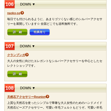
106
DOWN ▼
naoko-se
毎日でも付けられるように、あまりゴツくない感じのシルバーアクセサ
リーを展開しています☆ 全国どこでも送料無料です。
詳 細
特典有り
107
DOWN ▼
クランブンガ
大人の女性に向けたエレガントなシルバーアクセサリーを中心としたセ
レクトショップです。
詳 細
108
DOWN ▼
天然石アクセサリーReunion
上質な天然石を使ったシンプルで華奢な大人女性のためのハンドメイド
天然石ビーズアクセサリー。可愛い羊毛フェルトもどうぞ。可愛い羊毛