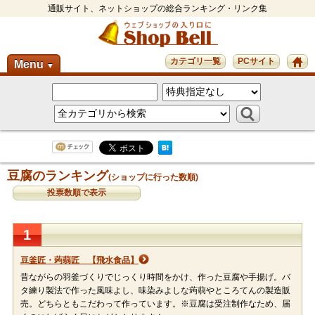
通販サイト、ネットショップの総合ランキング・リンク集
カテゴリ一覧
PCサイト
Menu
▼
豆腐のランキング
(ショップに行った数順)
投票数順で表示
1
豆釜匠・蒟蒻匠 【飛水食品】
昔ながらの羽釜づくりでじっくり時間をかけ、作った豆腐や手揚げ。バ
タ練り製法で作った風味よし、味染みよしな蒟蒻やところてんの製造販
売。どちらともこだわって作っています。※豆腐は受注制作なため、届