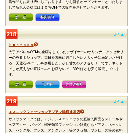
賞作品もお取り扱いしております。なお新規オープンセールといたしま
して新規入会様には１０％OFFでの販売をさせていただきます。
詳 細
特典有り
218
UP ▲
ｂｏｎ＊ｂｏｎ
大手アパレルOEMの企画をしていたデザイナーのオリジナルアクセサリ
ーのＷＥＢショップ。毎日を素敵に過ごしたい大人女子に満足いただけ
る、天然石やパールを多用した、少し甘めのアクセサリーです。ネット
でしか買えない直販のみのお店なので、30%ほどお安く販売していま
す。
詳 細
Twitter
ブログ有り
219
UP ▲
エスニックファッションアジアン雑貨通販店
サヌックマークでは、アジアン＆エスニックの直輸入商品をストールや
ヘアアクセ、バッグ、帽子類等ファッション雑貨からピアス、ネックレ
ス、バングル、ブレス、アンクレット等アクセ類、ワンピース等の衣料