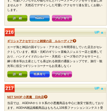
す。可愛いワンちゃんや猫ちゃんとパワーストーンアクセサリを楽しみ
ませんか？ 天然石でデザインした可愛いアクセサリ達を宜しくお願い
します。
詳 細
Twitter
ブログ有り
216
UP ▲
ギリシャアクセサリーと雑貨の店 ルルーディア
エーゲ海と神話の国ギリシャ・アテネに５年間滞在していた店主がセレ
クトしています。横浜・元町のギリシャ直輸入ジュエリー店と提携して
おり、ハンドメイドのシルバー・天然石・ビーズ等のアクセサリーと、
練り香水等お土産としても喜ばれる雑貨の通販ショップです。旅行・観
光等に役立つギリシャコーナーもお見逃しなく♪
詳 細
特典有り
ブログ有り
217
UP ▲
NET SHOP 小悪魔 日向店
当店では、AGEHAや１０９系の小悪魔商品を中心に激安で販売しており
ます。AGEHA雑誌掲載商品はもちろん109系ファッションコンテスト受