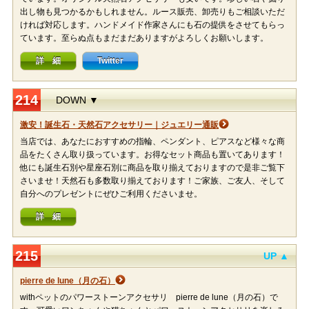
出し物も見つかるかもしれません。ルース販売、卸売りもご相談いただ
ければ対応します。ハンドメイド作家さんにも石の提供をさせてもらっ
ています。至らぬ点もまだまだありますがよろしくお願いします。
詳 細
Twitter
214
DOWN ▼
激安！誕生石・天然石アクセサリー｜ジュエリー通販
当店では、あなたにおすすめの指輪、ペンダント、ピアスなど様々な商
品をたくさん取り扱っています。お得なセット商品も置いてあります！
他にも誕生石別や星座石別に商品を取り揃えておりますので是非ご覧下
さいませ！天然石も多数取り揃えております！ご家族、ご友人、そして
自分へのプレゼントにぜひご利用くださいませ。
詳 細
215
UP ▲
pierre de lune（月の石）
withペットのパワーストーンアクセサリ pierre de lune（月の石）で