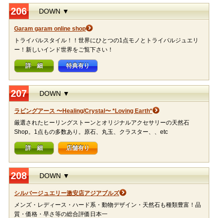
206
DOWN ▼
Garam garam online shop
トライバルスタイル！！世界にひとつの1点モノとトライバルジュエリ
ー！新しいインド世界をご覧下さい！
詳 細
特典有り
207
DOWN ▼
ラビングアース 〜Healing/Crystal〜 *Loving Earth*
厳選されたヒーリングストーンとオリジナルアクセサリーの天然石
Shop。1点もの多数あり。原石、丸玉、クラスター、、etc
詳 細
店舗有り
208
DOWN ▼
シルバージュエリー激安店アジアブルズ
メンズ・レディース・ハード系・動物デザイン・天然石も種類豊富！品
質・価格・早さ等の総合評価日本一