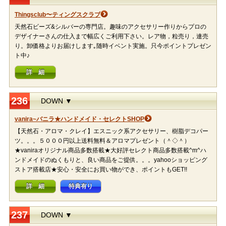
Thingsclub〜ティングスクラブ
天然石ビーズ&シルバーの専門店。趣味のアクセサリー作りからプロの
デザイナーさんの仕入まで幅広くご利用下さい。レア物，粒売り，連売
り。卸価格よりお届けします｡随時イベント実施。只今ポイントプレゼン
ト中♪
詳 細
236
DOWN ▼
vanira~バニラ★ハンドメイド・セレクトSHOP
【天然石・アロマ・クレイ】エスニック系アクセサリー、樹脂デコパー
ツ。。。５０００円以上送料無料＆アロマプレゼント（＾◇＾）
★vaniraオリジナル商品多数搭載★大好評セレクト商品多数搭載^m^ハ
ンドメイドのぬくもりと、良い商品をご提供。。。yahooショッピング
ストア搭載店★安心・安全にお買い物ができ、ポイントもGET!!
詳 細
特典有り
237
DOWN ▼