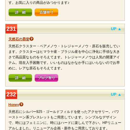
す。お気に入りの商品がみつかります♪
詳 細
店舗有り
231
UP ▲
天然石の昴堂
天然石クラスター・ペアメノウ・トレジャーメノウ・原石を販売してい
ます。クラスターはヒマラヤ産・ブラジル産を中心に浄化に手頃な大き
さで高品質なものをそろえてます。トレジャーメノウは人気の開運アイ
テム。現在入手困難です。いいものはなかなか手にはいらないのでお早
めに。レアな原石もそろえてます。
詳 細
ブログ有り
232
UP ▲
Honey
天然石にシルバー925・ゴールドフィルドを使ったアクセサリー。パワ
ーストーン系ブレスレットもご用意しています。シンプルなデザイン
で、時にはフェミニンに、時にはハードに楽しんで下さい。HPリニュー
アルしました。リニューアル企画・新作もご用意しております。