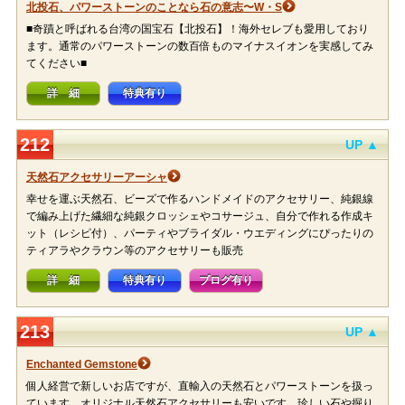
北投石、パワーストーンのことなら石の意志〜W・S
■奇蹟と呼ばれる台湾の国宝石【北投石】！海外セレブも愛用しており
ます。通常のパワーストーンの数百倍ものマイナスイオンを実感してみ
てください■
詳 細
特典有り
212
UP ▲
天然石アクセサリーアーシャ
幸せを運ぶ天然石、ビーズで作るハンドメイドのアクセサリー、純銀線
で編み上げた繊細な純銀クロッシェやコサージュ、自分で作れる作成キ
ット（レシピ付）、パーティやブライダル・ウエディングにぴったりの
ティアラやクラウン等のアクセサリーも販売
詳 細
特典有り
ブログ有り
213
UP ▲
Enchanted Gemstone
個人経営で新しいお店ですが、直輸入の天然石とパワーストーンを扱っ
ています。オリジナル天然石アクセサリーも安いです。珍しい石や掘り