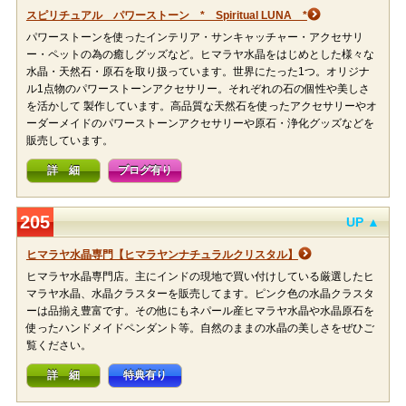
スピリチュアル パワーストーン * Spiritual LUNA *
パワーストーンを使ったインテリア・サンキャッチャー・アクセサリ
ー・ペットの為の癒しグッズなど。ヒマラヤ水晶をはじめとした様々な
水晶・天然石・原石を取り扱っています。世界にたった1つ。オリジナ
ル1点物のパワーストーンアクセサリー。それぞれの石の個性や美しさ
を活かして 製作しています。高品質な天然石を使ったアクセサリーやオ
ーダーメイドのパワーストーンアクセサリーや原石・浄化グッズなどを
販売しています。
詳 細
ブログ有り
205
UP ▲
ヒマラヤ水晶専門【ヒマラヤンナチュラルクリスタル】
ヒマラヤ水晶専門店。主にインドの現地で買い付けしている厳選したヒ
マラヤ水晶、水晶クラスターを販売してます。ピンク色の水晶クラスタ
ーは品揃え豊富です。その他にもネパール産ヒマラヤ水晶や水晶原石を
使ったハンドメイドペンダント等。自然のままの水晶の美しさをぜひご
覧ください。
詳 細
特典有り