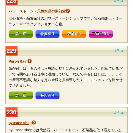
228
UP ▲
パワーストーン・天然水晶の夢幻堂
安心価格・品質保証のパワーストーンショップです。宝石鑑別士・オー
ラソーマプラクティショナー在籍。
詳 細
特典有り
店舗有り
ブログ有り
229
UP ▲
PurpleRain
気が付けば、石の持つ不思議な魅力に憑かれていました。眺めているだ
けで時間を忘れ石仕事に没頭していた、なんて事もしばしば、、、、そ
の摩訶不思議な魅力を是非皆様と共有致したくここにショップを開かせ
て頂きました。
詳 細
特典有り
230
UP ▲
oyustne shop
oyustone shopでは天然石・パワーストーン・石製品を取り揃えていま