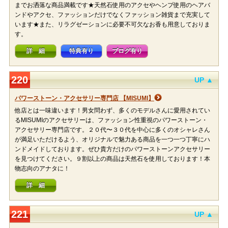
までお洒落な商品満載です★天然石使用のアクセやヘンプ使用のヘアバ
ンドやアクセ、ファッションだけでなくファッション雑貨まで充実して
います★また、リラグゼーションに必要不可欠なお香も用意しておりま
す。
詳 細
特典有り
ブログ有り
220
UP ▲
パワーストーン・アクセサリー専門店 【MISUMI】
他店とは一味違います！男女問わず、多くのモデルさんに愛用されてい
るMISUMIのアクセサリーは、ファッション性重視のパワーストーン・
アクセサリー専門店です。２０代〜３０代を中心に多くのオシャレさん
が満足いただけるよう、オリジナルで魅力ある商品を一つ一つ丁寧にハ
ンドメイドしております。ぜひ貴方だけのパワーストーンアクセサリー
を見つけてください。９割以上の商品は天然石を使用しております！本
物志向のアナタに！
詳 細
221
UP ▲