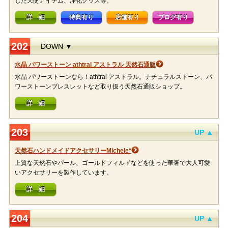
した天使アイテム、浄化グッズ等。
詳 細
特典有り
店舗有り
ブログ有り
202
DOWN ▼
水晶 パワーストーン athtral アストラル 天然石通販
水晶 パワーストーンなら！athtral アストラル。ナチュラルストーン、パ
ワーストーンブレスレットなど取り扱う天然石通販ショップ。
詳 細
203
UP ▲
天然石ハンドメイドアクセサリーMichele*
上質な天然石やパール、ゴールドフィルドなどを使った華奢で大人可愛
いアクセサリーを製作しています。
詳 細
204
UP ▲