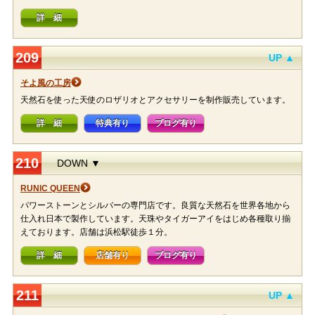
詳 細
209
UP ▲
そよ風の工房
天然石を使った天使のロザリオとアクセサリーを制作販売しています。
詳 細
特典有り
ブログ有り
210
DOWN ▼
RUNIC QUEEN
パワーストーンとシルバーの専門店です。良質な天然石を世界各地から
仕入れ日本で製作しています。天珠やタイガーアイをはじめ各種取り揃
えております。店舗は浜松駅徒歩１分。
詳 細
店舗有り
ブログ有り
211
UP ▲