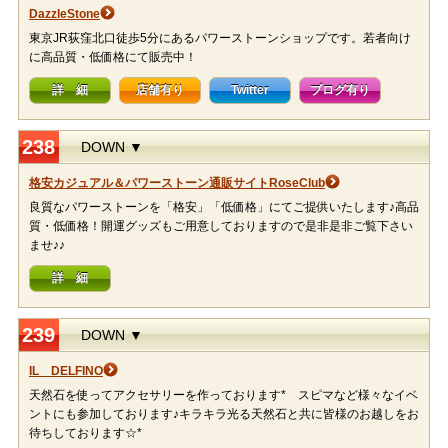
DazzleStone
東京JR荻窪北口徒歩5分にあるパワーストーンショップです。若者向け
に高品質・低価格にて販売中！
詳 細
店舗有り
Twitter
ブログ有り
238
DOWN ▼
格安カジュアル＆パワーストーン通販サイトRoseClub
良質なパワーストーンを「格安」「低価格」にてご提供いたします♪高品
質・低価格！開運グッズもご用意しておりますので是非是非ご覧下さい
ませ♪♪
詳 細
239
DOWN ▼
IL DELFINO
天然石を使ってアクセサリーを作っております* スピマなど様々なイベ
ントにも参加しております♪キラキラ光る天然石と共に皆様のお越しをお
待ちしております☆*