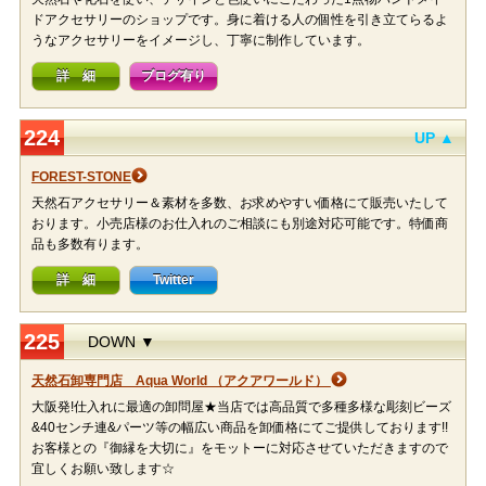
ドアクセサリーのショップです。身に着ける人の個性を引き立てらるよ
うなアクセサリーをイメージし、丁寧に制作しています。
詳 細
ブログ有り
224
UP ▲
FOREST-STONE
天然石アクセサリー＆素材を多数、お求めやすい価格にて販売いたして
おります。小売店様のお仕入れのご相談にも別途対応可能です。特価商
品も多数有ります。
詳 細
Twitter
225
DOWN ▼
天然石卸専門店 Aqua World （アクアワールド）
大阪発!仕入れに最適の卸問屋★当店では高品質で多種多様な彫刻ビーズ
&40センチ連&パーツ等の幅広い商品を卸価格にてご提供しております!!
お客様との『御縁を大切に』をモットーに対応させていただきますので
宜しくお願い致します☆