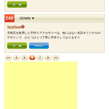
詳 細
240
DOWN ▼
TashiTage
天然石を使用した手作りアクセサリーは、他にはない当店オリジナルの
デザインで、ひとつひとつ丁寧に手作りしております☆
詳 細
Twitter
6
<<
4
5
7
8
>>