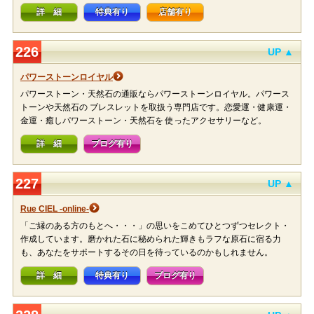
詳 細
特典有り
店舗有り
226
UP ▲
パワーストーンロイヤル
パワーストーン・天然石の通販ならパワーストーンロイヤル。パワース
トーンや天然石の ブレスレットを取扱う専門店です。恋愛運・健康運・
金運・癒しパワーストーン・天然石を 使ったアクセサリーなど。
詳 細
ブログ有り
227
UP ▲
Rue CIEL -online-
「ご縁のある方のもとへ・・・」の思いをこめてひとつずつセレクト・
作成しています。磨かれた石に秘められた輝きもラフな原石に宿る力
も、あなたをサポートするその日を待っているのかもしれません。
詳 細
特典有り
ブログ有り