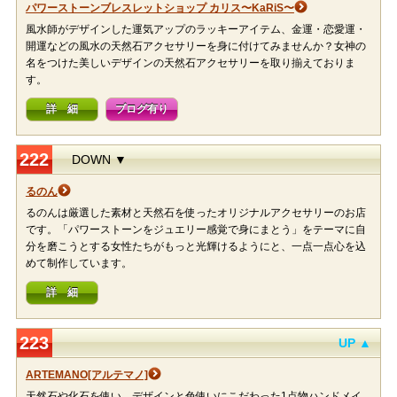
パワーストーンブレスレットショップ カリス〜KaRiS〜
風水師がデザインした運気アップのラッキーアイテム、金運・恋愛運・
開運などの風水の天然石アクセサリーを身に付けてみませんか？女神の
名をつけた美しいデザインの天然石アクセサリーを取り揃えておりま
す。
詳 細
ブログ有り
222
DOWN ▼
るのん
るのんは厳選した素材と天然石を使ったオリジナルアクセサリーのお店
です。「パワーストーンをジュエリー感覚で身にまとう」をテーマに自
分を磨こうとする女性たちがもっと光輝けるようにと、一点一点心を込
めて制作しています。
詳 細
223
UP ▲
ARTEMANO[アルテマノ]
天然石や化石を使い、デザインと色使いにこだわった1点物ハンドメイ