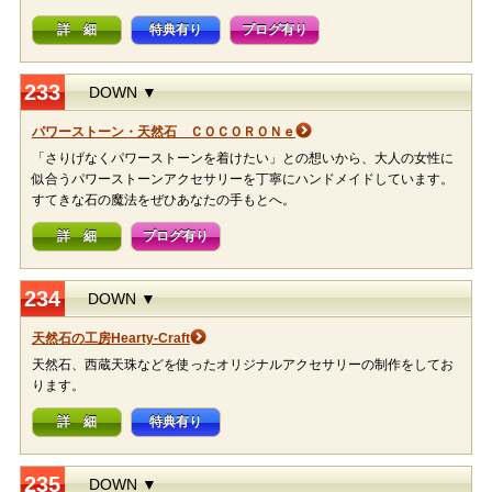
詳 細
特典有り
ブログ有り
233
DOWN ▼
パワーストーン・天然石 ＣＯＣＯＲＯＮｅ
「さりげなくパワーストーンを着けたい」との想いから、大人の女性に
似合うパワーストーンアクセサリーを丁寧にハンドメイドしています。
すてきな石の魔法をぜひあなたの手もとへ。
詳 細
ブログ有り
234
DOWN ▼
天然石の工房Hearty-Craft
天然石、西蔵天珠などを使ったオリジナルアクセサリーの制作をしてお
ります。
詳 細
特典有り
235
DOWN ▼